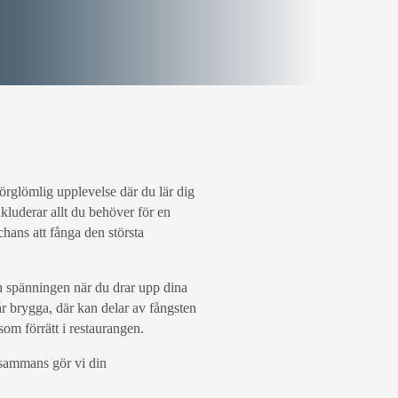
förglömlig upplevelse där du lär dig
kluderar allt du behöver för en
chans att fånga den största
h spänningen när du drar upp dina
år brygga, där kan delar av fångsten
om förrätt i restaurangen.
llsammans gör vi din