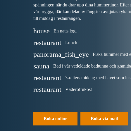
spänningen när du drar upp dina hummertinor. Efter f
vår brygga, där kan delar av fångsten avnjutas ryka
till middag i restaurangen.
house
En natts logi
restaurant
Lunch
panorama_fish_eye
Fiska hummer med er
sauna
Bad i vår vedeldade badtunna och granitb
restaurant
3-rätters middag med havet som ins
restaurant
Väderöfrukost
Boka online
Boka via mail