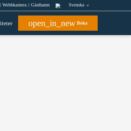
Webbkamera
Gästhamn
Svenska
open_in_new
iteter
Boka