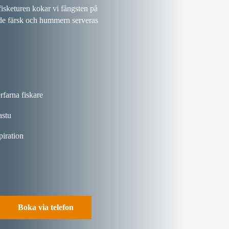
isketuren kokar vi fångsten på
nde färsk och hummern serveras
farna fiskare
astu
piration
Boka via telefon