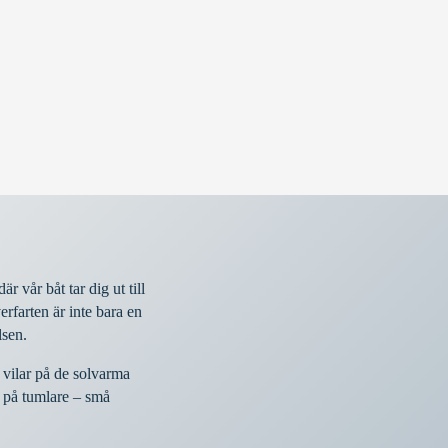
 vår båt tar dig ut till
farten är inte bara en
lsen.
 vilar på de solvarma
n på tumlare – små
.