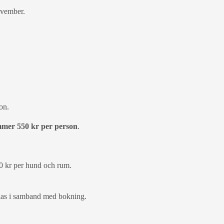
ovember.
on.
mmer 550 kr per person
.
 kr per hund och rum.
ckas i samband med bokning.