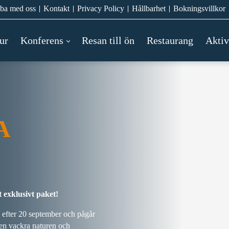
ba med oss
Kontakt
Privacy Policy
Hållbarhet
Bokningsvillkor
ur
Konferens
Resan till ön
Restaurang
Aktiv
A
 exklusivt paket!
 efter 20 september och pågår
den vackra naturen och