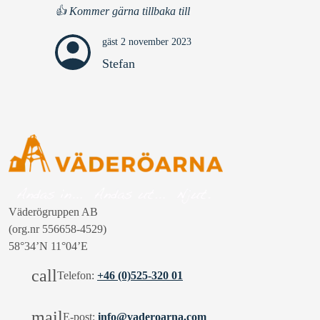
👍 Kommer gärna tillbaka till
gäst 2 november 2023
Stefan
Väderögruppen AB
(org.nr 556658-4529)
58°34’N 11°04’E
call
Telefon:
+46 (0)525-320 01
mail
E-post:
info@vaderoarna.com