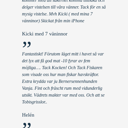
kommer med all säkerhet komma tillbaka och
delger vistelsen till våra vänner. Tack för en så
mysig vistelse. Mvh Kicki ( med mina 7
vänninor) Skickat från min iPhone
Kicki med 7 väninnor
”
Fantastiskt! Förutom läget mitt i havet så var
det lyx att få god mat -10 fyrar av fem
möjliga…. Tack Kocken! Och Tack Fiskaren
som visade oss hur man fiskar havskräftor.
Extra krydda var ju Bernersennenhunden
Vanja. Fint och fräscht rum med vidunderlig
utsikt. Vädrets makter var med oss. Och att se
Tobisgrisslor..
Helén