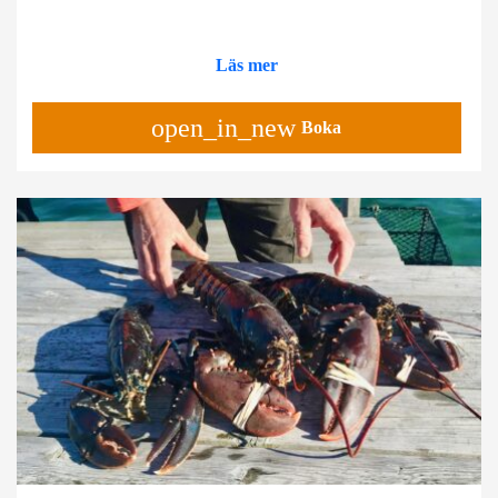
Läs mer
open_in_new
Boka