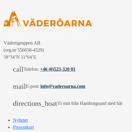
Väderögruppen AB
(org.nr 556658-4529)
58°34’N 11°04’E
call
Telefon:
+46 (0)525-320 01
mail
E-post:
info@vaderoarna.com
directions_boat
35 min från Hamburgsund med båt
Nyheter
Presentkort