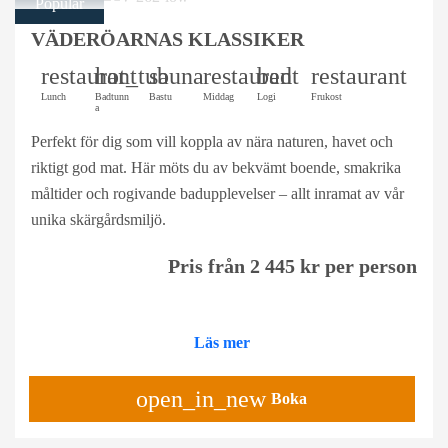
Populär
VÄDERÖARNAS KLASSIKER
restaurant
hot_tub
sauna
restaurant
bed
restaurant
Lunch
Badtunn
Bastu
Middag
Logi
Frukost
a
Perfekt för dig som vill koppla av nära naturen, havet och
riktigt god mat. Här möts du av bekvämt boende, smakrika
måltider och rogivande badupplevelser – allt inramat av vår
unika skärgårdsmiljö.
Pris från 2 445 kr per person
Läs mer
open_in_new
Boka