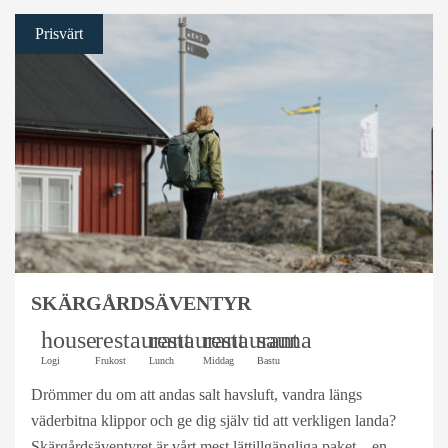
Prisvärt
SKÄRGÅRDSÄVENTYR
house
restaurant
restaurant
restaurant
sauna
Logi
Frukost
Lunch
Middag
Bastu
Drömmer du om att andas salt havsluft, vandra längs
väderbitna klippor och ge dig själv tid att verkligen landa?
Skärgårdsäventyret är vårt mest lättillgängliga paket – en