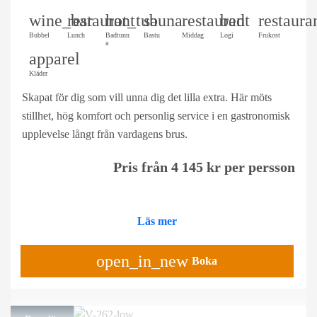
wine_bar
restaurant
hot_tub
sauna
restaurant
bed
restaura
Bubbel
Lunch
Badtunn
Bastu
Middag
Logi
Frukost
a
apparel
Kläder
Skapat för dig som vill unna dig det lilla extra. Här möts
stillhet, hög komfort och personlig service i en gastronomisk
upplevelse långt från vardagens brus.
Pris från 4 145 kr per persson
Läs mer
open_in_new
Boka