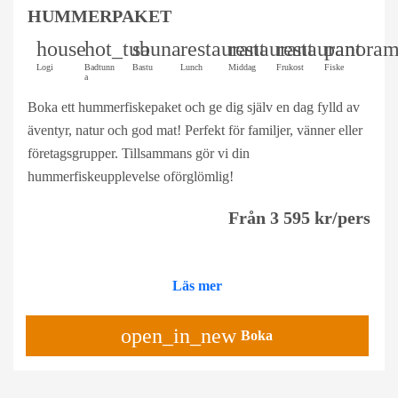
HUMMERPAKET
house
hot_tub
sauna
restaurant
restaurant
restaurant
panoram
Logi
Badtunn
Bastu
Lunch
Middag
Frukost
Fiske
a
Boka ett hummerfiskepaket och ge dig själv en dag fylld av
äventyr, natur och god mat! Perfekt för familjer, vänner eller
företagsgrupper. Tillsammans gör vi din
hummerfiskeupplevelse oförglömlig!
Från 3 595 kr/pers
Läs mer
open_in_new
Boka