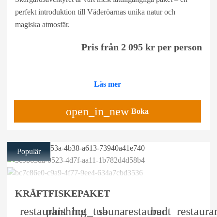
perfekt introduktion till Väderöarnas unika natur och
magiska atmosfär.
Pris från 2 095 kr per person
Läs mer
open_in_new
Boka
Populär
KRÄFTFISKEPAKET
restaurant
phishing
hot_tub
sauna
restaurant
bed
restaura