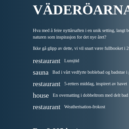
VÄDERÖARN
Hva med å feire nyttårsaften i en unik setting, langt b
naturen som inspirasjon for det nye året?
Ikke gå glipp av dette, vi vil snart være fullbooket i
restaurant
Lunsjtid
sauna
Bad i vårt vedfyrte boblebad og badstue i 
restaurant
5-retters middag, inspirert av havet
house
En overnatting i dobbeltrom med delt bad
restaurant
Weatherisation-frokost