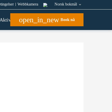
etingelser
Webbkamera
Norsk bokmål
open_in_new
Aktiviteter
Book nå