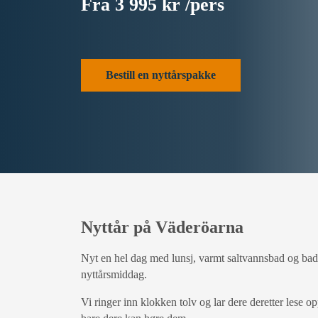
Fra 3 995 kr /pers
Bestill en nyttårspakke
Nyttår på Väderöarna
Nyt en hel dag med lunsj, varmt saltvannsbad og badst
nyttårsmiddag.
Vi ringer inn klokken tolv og lar dere deretter lese op