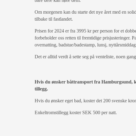
bare dere kan høre dem.
Om morgenen kan du starte det nye året med en solid 
tilbake til fastlandet.
Prisen for 2024 er fra 3995 kr per person for et dob
forbeholder oss retten til fremtidige prisjusteringer. 
overnatting, badstue/badestamp, lunsj, nyttårsmiddag
Det er alltid verdt å sette seg på venteliste, noen gang
Hvis du ønsker båttransport fra Hamburgsund, ko
tillegg.
Hvis du ønsker eget bad, koster det 200 svenske krone
Enkeltromstillegg koster SEK 500 per natt.