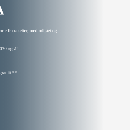
A
orte fra raketter, med miljøet og
 2030 også!
granitt **.