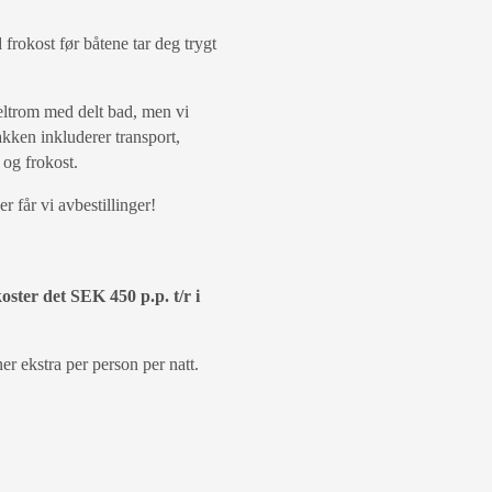
frokost før båtene tar deg trygt
beltrom med delt bad, men vi
Pakken inkluderer transport,
 og frokost.
er får vi avbestillinger!
ster det SEK 450 p.p. t/r i
r ekstra per person per natt.