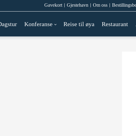
Gavekort
Gjestehavn
Om oss
Bestillingsb
Dagstur
Konferanse
Reise til øya
Restaurant