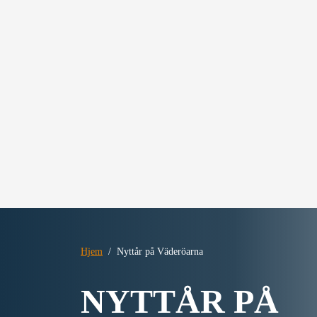
Hjem
Nyttår på Väderöarna
NYTTÅR PÅ