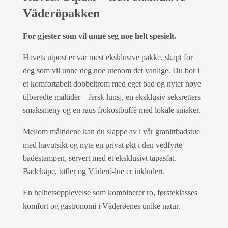
Väderöpakken
For gjester som vil unne seg noe helt spesielt.
Havets utpost er vår mest eksklusive pakke, skapt for
deg som vil unne deg noe utenom det vanlige. Du bor i
et komfortabelt dobbeltrom med eget bad og nyter nøye
tilberedte måltider – fersk lunsj, en eksklusiv seksretters
smaksmeny og en raus frokostbuffé med lokale smaker.
Mellom måltidene kan du slappe av i vår granittbadstue
med havutsikt og nyte en privat økt i den vedfyrte
badestampen, servert med et eksklusivt tapasfat.
Badekåpe, tøfler og Väderö-lue er inkludert.
En helhetsopplevelse som kombinerer ro, førsteklasses
komfort og gastronomi i Väderøenes unike natur.