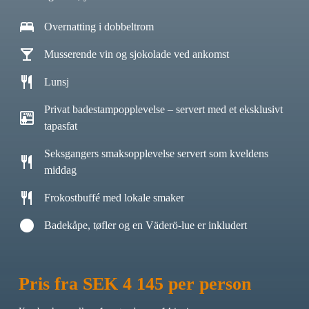
bed
Overnatting i dobbeltrom
local_bar
Musserende vin og sjokolade ved ankomst
restaurant
Lunsj
Privat badestampopplevelse – servert med et eksklusivt
sauna
tapasfat
Seksgangers smaksopplevelse servert som kveldens
restaurant
middag
restaurant
Frokostbuffé med lokale smaker
circle
Badekåpe, tøfler og en Väderö-lue er inkludert
Pris fra SEK 4 145 per person