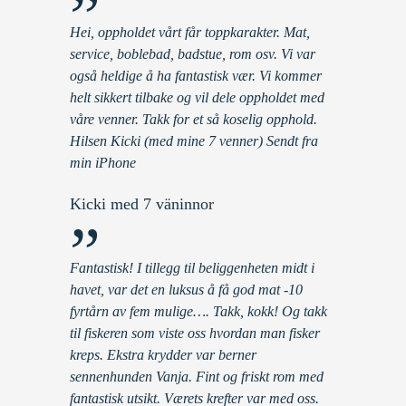
”
Hei, oppholdet vårt får toppkarakter. Mat,
service, boblebad, badstue, rom osv. Vi var
også heldige å ha fantastisk vær. Vi kommer
helt sikkert tilbake og vil dele oppholdet med
våre venner. Takk for et så koselig opphold.
Hilsen Kicki (med mine 7 venner) Sendt fra
min iPhone
Kicki med 7 väninnor
”
Fantastisk! I tillegg til beliggenheten midt i
havet, var det en luksus å få god mat -10
fyrtårn av fem mulige…. Takk, kokk! Og takk
til fiskeren som viste oss hvordan man fisker
kreps. Ekstra krydder var berner
sennenhunden Vanja. Fint og friskt rom med
fantastisk utsikt. Værets krefter var med oss.