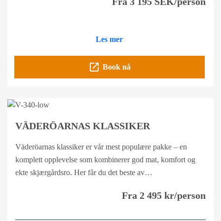
Fra 3 195 SEK/person
Les mer
open_in_new
Book nå
VÄDERÖARNAS KLASSIKER
Väderöarnas klassiker er vår mest populære pakke – en
komplett opplevelse som kombinerer god mat, komfort og
ekte skjærgårdsro. Her får du det beste av…
Fra 2 495 kr/person