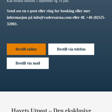
Kan bookes mellom 1 september og 14 juni.
Send oss en e-post eller ring for booking eller mer
informasjon på
info@vaderoarna.com
eller tlf. +46 (0)525-
32001.
Bestill online
Bestill via telefon
Bestill via mail
Havets Utpost – Den eksklusive