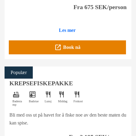
Fra 675 SEK/person
Les mer
open_in_new
Book nå
Populær
KREPSEFISKEPAKKE
hot_tub
sauna
restaurant
restaurant
restaurant
Badesta
Badstue
Lunsj
Middag
Frokost
mp
Bli med oss ut på havet for å fiske noe av den beste maten du
kan spise.