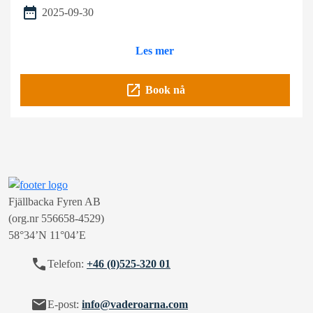
date_range
2025-09-30
Les mer
open_in_new
Book nå
Fjällbacka Fyren AB
(org.nr 556658-4529)
58°34’N 11°04’E
call
Telefon:
+46 (0)525-320 01
mail
E-post:
info@vaderoarna.com