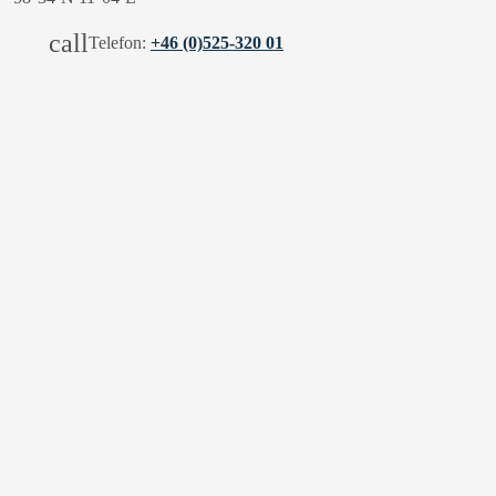
call
Telefon:
+46 (0)525-320 01
mail
E-post:
info@vaderoarna.com
directions_boat
35 min från Hamburgsund med båt
Hva er nytt
Bærekraft
Gavekort
Jobb med oss
Kontakt oss
Retningslinjer for personvern
Ofte stilte spørsmål
Bestillingsbetingelser