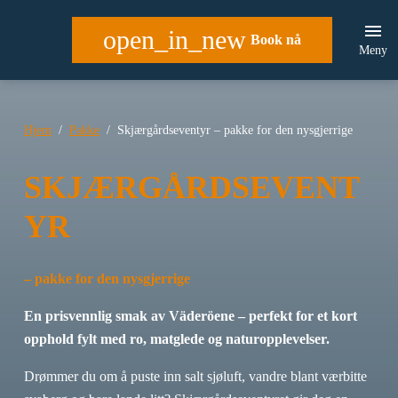
open_in_new
Book nå
Meny
Hjem
Pakke
Skjærgårdseventyr – pakke for den nysgjerrige
SKJÆRGÅRDSEVENT
YR
– pakke for den nysgjerrige
En prisvennlig smak av Väderöene – perfekt for et kort
opphold fylt med ro, matglede og naturopplevelser.
Drømmer du om å puste inn salt sjøluft, vandre blant værbitte