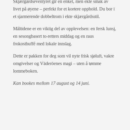
Skjærgårdseventyret gir en enkel, men ekte smak av
livet på øyene – perfekt for et kortere opphold. Du bor i
et sjarmerende dobbeltrom i ekte skjærgårdsstil.
Måltidene er en viktig del av opplevelsen: en fersk lunsj,
en sesongbasert to-retters middag og en raus
frokostbuffé med lokale innslag.
Dette er pakken for deg som vil nyte frisk sjøluft, vakre
omgivelser og Väderöenes magi – uten å tømme
lommeboken.
Kan bookes mellom 17 august og 14 juni.