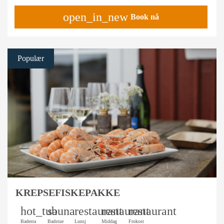
open_in_new
Book nå
Populær
KREPSEFISKEPAKKE
hot_tub
sauna
restaurant
restaurant
restaurant
Badesta
Badstue
Lunsj
Middag
Frokost