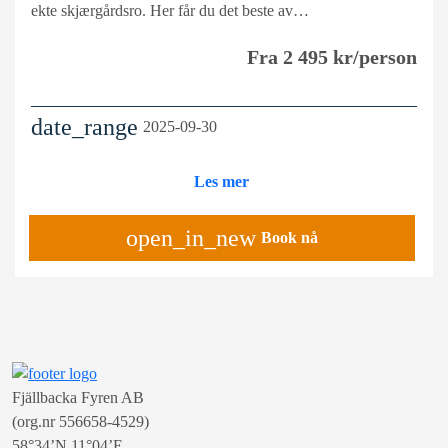
ekte skjærgårdsro. Her får du det beste av…
Fra 2 495 kr/person
date_range
2025-09-30
Les mer
open_in_new
Book nå
Fjällbacka Fyren AB
(org.nr 556658-4529)
58°34’N 11°04’E