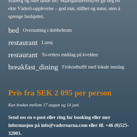
svaberg og bare lande litt? Skjærgårdseventyret gir deg en
ekte Väderö-opplevelse – god mat, stillhet og natur, uten å
sprenge budsjettet.
bed
Overnatting i dobbeltrom
restaurant
Lunsj
restaurant
To-retters middag på kvelden
breakfast_dining
Frokostbuffé med lokale innslag
Pris fra SEK 2 095 per person
Kan bookes mellom 17 august og 14 juni
Send oss en e-post eller ring for booking eller mer
informasjon på
info@vaderoarna.com
eller tlf. +46 (0)525-
32001.