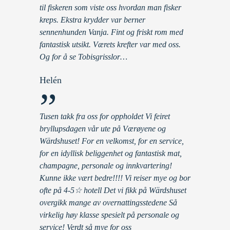
til fiskeren som viste oss hvordan man fisker
kreps. Ekstra krydder var berner
sennenhunden Vanja. Fint og friskt rom med
fantastisk utsikt. Værets krefter var med oss.
Og for å se Tobisgrisslor…
Helén
”
Tusen takk fra oss for oppholdet Vi feiret
bryllupsdagen vår ute på Værøyene og
Wärdshuset! For en velkomst, for en service,
for en idyllisk beliggenhet og fantastisk mat,
champagne, personale og innkvartering!
Kunne ikke vært bedre!!!! Vi reiser mye og bor
ofte på 4-5☆ hotell Det vi fikk på Wärdshuset
overgikk mange av overnattingsstedene Så
virkelig høy klasse spesielt på personale og
service! Verdt så mye for oss