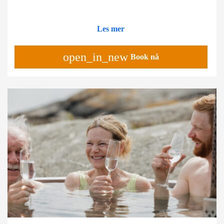
Les mer
open_in_new
Book nå