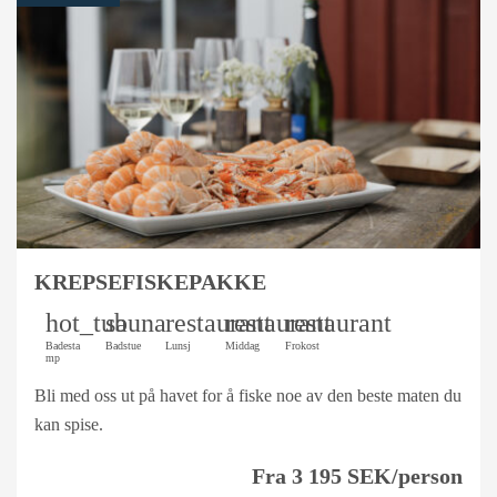
KREPSEFISKEPAKKE
hot_tub
sauna
restaurant
restaurant
restaurant
Badesta
Badstue
Lunsj
Middag
Frokost
mp
Bli med oss ut på havet for å fiske noe av den beste maten du
kan spise.
Fra 3 195 SEK/person