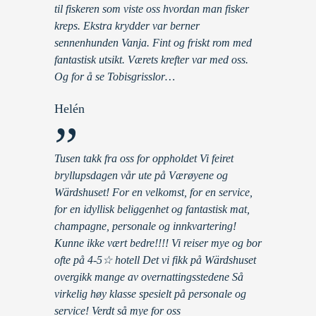
til fiskeren som viste oss hvordan man fisker
kreps. Ekstra krydder var berner
sennenhunden Vanja. Fint og friskt rom med
fantastisk utsikt. Værets krefter var med oss.
Og for å se Tobisgrisslor…
Helén
”
Tusen takk fra oss for oppholdet Vi feiret
bryllupsdagen vår ute på Værøyene og
Wärdshuset! For en velkomst, for en service,
for en idyllisk beliggenhet og fantastisk mat,
champagne, personale og innkvartering!
Kunne ikke vært bedre!!!! Vi reiser mye og bor
ofte på 4-5☆ hotell Det vi fikk på Wärdshuset
overgikk mange av overnattingsstedene Så
virkelig høy klasse spesielt på personale og
service! Verdt så mye for oss