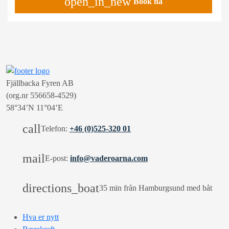
open_in_new
Book nå
Fjällbacka Fyren AB
(org.nr 556658-4529)
58°34’N 11°04’E
call
Telefon:
+46 (0)525-320 01
mail
E-post:
info@vaderoarna.com
directions_boat
35 min från Hamburgsund med båt
Hva er nytt