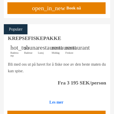
open_in_new
Book nå
Populær
KREPSEFISKEPAKKE
hot_tub
sauna
restaurant
restaurant
restaurant
Badesta
Badstue
Lunsj
Middag
Frokost
mp
Bli med oss ut på havet for å fiske noe av den beste maten du
kan spise.
Fra 3 195 SEK/person
Les mer