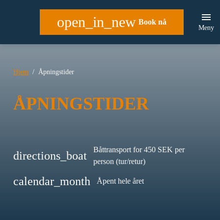
open_in_new
Book nå
Meny
Hjem
Åpningstider
ÅPNINGSTIDER
Båttransport for 450 SEK per
directions_boat
person (tur/retur)
calendar_month
Åpent hele året